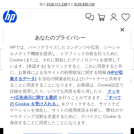
個人
0120-111-238
法人
0120-830-130
あなたのプライバシー
HPでは、パーソナライズしたコンテンツや広告、ソーシャ
ルメディア機能を提供し、トラフィック分析を行うために
現在、このカテゴリには商品がありません。
Cookie (または、それに類似したテクノロジー) を使用して
います。[承認する] をクリックすると、これに同意すると共
に、お客様による当サイトの利用状況に関する情報
(HPが収
0
※ Windowsのすべてのエディションまたはバージョンで、すべての機能を使用でき
集するデータ)
を当社の関連会社およびパートナーと共有す
るわけではありません。Windowsの機能を最大限に活用するには、システムのハ
ることに同意することになります。お客様は、Cookie設定で
カートを確認
ードウェア、ドライバー、ソフトウェアのアップグレードおよび/または別途購
詳細を管理したり、いつでも同意を取り消したり、
クッキ
入、あるいはBIOSのアップデートが必要になる場合があります。Windowsは自動
的にアップデートされ、有効になります。高速インターネットとMicrosoftアカウ
ー/広告表示に関する選択
を行うことができます。
「すべて
ントが必要になります。ISPの料金が適用され、今後アップデートの際に要件が追
の Cookie を受け入れる」
をクリックすると、サイトナビ
加される場合があります。http://www.windows.com 外部リンクアイコンをご覧く
ゲーションを強化し、サイトの使用状況を分析し、弊社のマ
ださい。
ーケティング活動を支援するために、デバイスに Cookie を
保存することに同意したことになります。