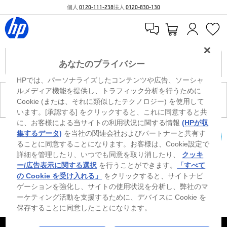
個人
0120-111-238
法人
0120-830-130
あなたのプライバシー
HPでは、パーソナライズしたコンテンツや広告、ソーシャ
ルメディア機能を提供し、トラフィック分析を行うために
現在、このカテゴリには商品がありません。
Cookie (または、それに類似したテクノロジー) を使用して
います。[承認する] をクリックすると、これに同意すると共
に、お客様による当サイトの利用状況に関する情報
(HPが収
0
※ Windowsのすべてのエディションまたはバージョンで、すべての機能を使用でき
集するデータ)
を当社の関連会社およびパートナーと共有す
るわけではありません。Windowsの機能を最大限に活用するには、システムのハ
ることに同意することになります。お客様は、Cookie設定で
カートを確認
ードウェア、ドライバー、ソフトウェアのアップグレードおよび/または別途購
詳細を管理したり、いつでも同意を取り消したり、
クッキ
入、あるいはBIOSのアップデートが必要になる場合があります。Windowsは自動
的にアップデートされ、有効になります。高速インターネットとMicrosoftアカウ
ー/広告表示に関する選択
を行うことができます。
「すべて
ントが必要になります。ISPの料金が適用され、今後アップデートの際に要件が追
の Cookie を受け入れる」
をクリックすると、サイトナビ
加される場合があります。http://www.windows.com 外部リンクアイコンをご覧く
ゲーションを強化し、サイトの使用状況を分析し、弊社のマ
ださい。
ーケティング活動を支援するために、デバイスに Cookie を
保存することに同意したことになります。