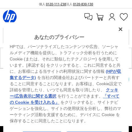
個人
0120-111-238
法人
0120-830-130
あなたのプライバシー
HPでは、パーソナライズしたコンテンツや広告、ソーシャ
ルメディア機能を提供し、トラフィック分析を行うために
現在、このカテゴリには商品がありません。
Cookie (または、それに類似したテクノロジー) を使用して
います。[承認する] をクリックすると、これに同意すると共
に、お客様による当サイトの利用状況に関する情報
(HPが収
0
※ Windowsのすべてのエディションまたはバージョンで、すべての機能を使用でき
集するデータ)
を当社の関連会社およびパートナーと共有す
るわけではありません。Windowsの機能を最大限に活用するには、システムのハ
ることに同意することになります。お客様は、Cookie設定で
カートを確認
ードウェア、ドライバー、ソフトウェアのアップグレードおよび/または別途購
詳細を管理したり、いつでも同意を取り消したり、
クッキ
入、あるいはBIOSのアップデートが必要になる場合があります。Windowsは自動
的にアップデートされ、有効になります。高速インターネットとMicrosoftアカウ
ー/広告表示に関する選択
を行うことができます。
「すべて
ントが必要になります。ISPの料金が適用され、今後アップデートの際に要件が追
の Cookie を受け入れる」
をクリックすると、サイトナビ
加される場合があります。http://www.windows.com 外部リンクアイコンをご覧く
ゲーションを強化し、サイトの使用状況を分析し、弊社のマ
ださい。
ーケティング活動を支援するために、デバイスに Cookie を
保存することに同意したことになります。