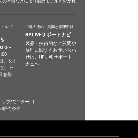
イズの有無などにより製品モデルが分かれ
について
ご購入後のご質問と修理受付
HP LIVEサポートナビ
55
製品・技術的なご質問や
:00〜
修理に関するお問い合わ
7:00
せは、
HP LIVEサポート
日、5月
ナビ
へ
など、日
日を除
ップ/モニター)
tplus販売条件