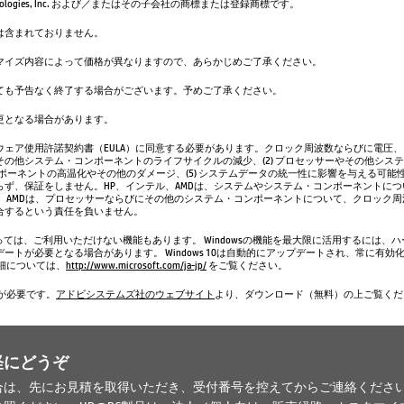
m Technologies, Inc. および／またはその子会社の商標または登録商標です。
は含まれておりません。
マイズ内容によって価格が異なりますので、あらかじめご了承ください。
ても予告なく終了する場合がございます。予めご了承ください。
更となる場合があります。
ェア使用許諾契約書（EULA）に同意する必要があります。クロック周波数ならびに電圧、そ
の他システム・コンポーネントのライフサイクルの減少、(2) プロセッサーやその他システム
ンポーネントの高温化やその他のダメージ、(5) システムデータの統一性に影響を与える可能
ず、保証をしません。HP、インテル、AMDは、システムやシステム・コンポーネントに
、AMDは、プロセッサーならびにその他のシステム・コンポーネントについて、クロック
合するという責任を負いません。
よっては、ご利用いただけない機能もあります。 Windowsの機能を最大限に活用するには
ートが必要となる場合があります。 Windows 10は自動的にアップデートされ、常に有効
細については、
http://www.microsoft.com/ja-jp/
をご覧ください。
r®が必要です。
アドビシステムズ社のウェブサイト
より、ダウンロード（無料）の上ご覧くだ
軽にどうぞ
合は、先にお見積を取得いただき、受付番号を控えてからご連絡くださ