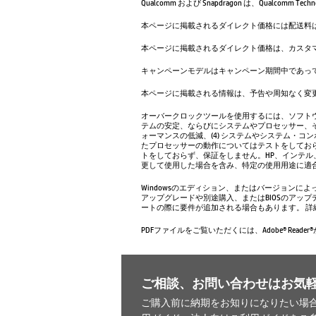
Qualcomm および Snapdragon は、Qualcom
本ページに掲載されるダイレクト価格には配送料
本ページに掲載されるダイレクト価格は、カスタ
キャンペーンモデルはキャンペーン期間中であっ
本ページに掲載される情報は、予告や周知なく変
オーバークロックツールを使用するには、ソフトウ
テムの安定、ならびにシステムやプロセッサー、そ
ォーマンスの低減、(4) システムやシステム・コ
たプロセッサーの動作についてはテストをしておら
トをしておらず、保証をしません。HP、インテル
更して使用した場合を含み、特定の使用用途に適
Windowsのエディション、またはバージョンに
アップグレードや別途購入、またはBIOSのアップデ
ートの際に要件が追加される場合もあります。 詳
PDFファイルをご覧いただくには、Adobe® Reade
ご相談、お問い合わせはお気
ご購入前に納期をお知りになりたい場