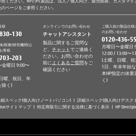
参照ください。HPのPC製品は、法人／個人向け、販売経路、カスタマ
い
のページをご参照ください。
客様
オンラインでのお問い合わせ
ご購入前の製品仕様
のお問い合わせ
830-130
チャットアシスタント
0120-436-5
製品に関するご質問な
体/医療/研究機関(公
月曜日〜金曜日 9
ど、
チャット
でご連絡く
のお客様
12:00 / 13:00〜1
ださい。お問い合わせの
703-203
(土曜、日曜、祝
前に
よくあるご質問
をご
金曜日 9:00〜
1日、年末年始
確認ください
本HP指定の休業
、日曜、祝日、年
く)
を除く)
詳細スペック(個人向けノートパソコン)
詳細スペック(個人向けデスクト
ctplusサイトマップ
特定商取引に関する法律に基づく表示
HP Direc