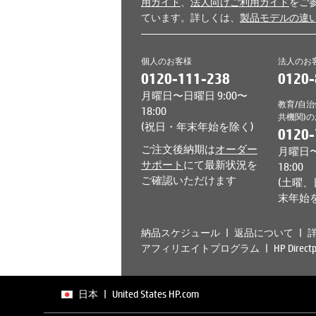
用ガイド
、
法人向けご利用ガイド
をご
ています。詳しくは、
製品モデルの違
個人のお客様
法人のお
0120-111-238
0120-
月曜日〜日曜日 9:00〜
教育/自治
18:00
共機関)
(祝日・年末年始を除く)
0120-
ご注文後納期は
オーダー
月曜日〜
サポート
にて最新状況を
18:00
ご確認いただけます
(土曜
末年始
納品スケジュール
返品について
アフィリエイトプログラム
HP Dire
日本
|
United States HP.com