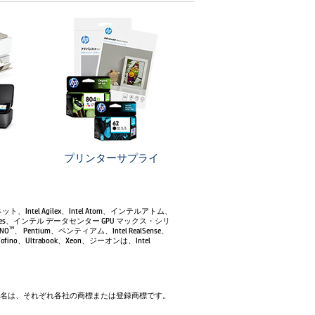
プリンターサプライ
ーサネット、Intel Agilex、Intel Atom、インテルアトム、
 Max Series、インテル データセンター GPU マックス・シリ
NO
、 Pentium、ペンティアム、Intel RealSense、
TM
ゴ、Tofino、Ultrabook、Xeon、ジーオンは、Intel
製品名、会社名は、それぞれ各社の商標または登録商標です。