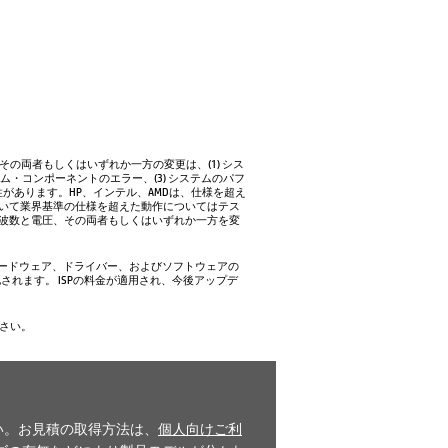
の両者もしくはいずれか一方の変更は、(1) シス
・コンポーネントのエラー、(3) システムのパフ
性があります。HP、インテル、AMDは、仕様を超え
ついて業界基準の仕様を超えた動作についてはテス
周波数と電圧、その両者もしくはいずれか一方を変
、ハードウェア、ドライバー、およびソフトウェアの
化されます。 ISPの料金が適用され、今後アップデ
さい。
い。お見積の取得方法は、
個人向けご利