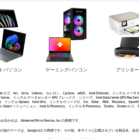
トパソコン
ゲーミングパソコン
プリンター
 Inside ロゴ、Arc、Arria、Celeron、セレロン、Cyclone、eASIC、Intel Ethernet、インテル イ
GPU Flex Series、インテル データセンター GPU フレックス・シリーズ、Intel Data Center GPU
ane、インテル Optane、Intel vPro、インテルヴィープロ、Iris、Killer、MAX、Movidius、OpenVI
テル Select ソリューション、Intel Si Photonics、インテル Si Photonics、Stratix、Stratix ロ
せは、Advanced Micro Devices, Inc.の商標です。
uTube およびその他のマークは、Google LLC の商標です。その他、本サイトに記載されている