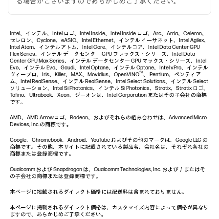
る場合がございますのであらかじめご了承ください。
Intel、インテル、Intel ロゴ、Intel Inside、Intel Inside ロゴ、Arc、Arria、Celeron、
セレロン、Cyclone、eASIC、Intel Ethernet、インテル イーサネット、Intel Agilex、
Intel Atom、インテルアトム、Intel Core、インテルコア、Intel Data Center GPU
Flex Series、インテル データセンター GPU フレックス・シリーズ、Intel Data
Center GPU Max Series、インテル データセンター GPU マックス・シリーズ、Intel
Evo、インテル Evo、Gaudi、Intel Optane、インテル Optane、Intel vPro、インテル
TM
ヴィープロ、Iris、Killer、MAX、Movidius、OpenVINO
、 Pentium、ペンティア
ム、Intel RealSense、インテル RealSense、Intel Select Solutions、インテル Select
ソリューション、Intel Si Photonics、インテル Si Photonics、Stratix、Stratix ロゴ、
Tofino、Ultrabook、Xeon、ジーオンは、Intel Corporation またはその子会社の商標
です。
AMD、AMD Arrowロゴ、Radeon、およびそれらの組み合わせは、Advanced Micro
Devices, Inc.の商標です。
Google、Chromebook、Android、YouTube およびその他のマークは、Google LLC の
商標です。その他、本サイトに記載されている製品名、会社名は、それぞれ各社の
商標または登録商標です。
Qualcomm および Snapdragon は、Qualcomm Technologies, Inc. および／またはそ
の子会社の商標または登録商標です。
本ページに掲載されるダイレクト価格には配送料は含まれておりません。
本ページに掲載されるダイレクト価格は、カスタマイズ内容によって価格が異なり
ますので、あらかじめご了承ください。