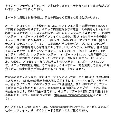
キャンペーンモデルはキャンペーン期間中であっても予告なく終了する場合がござ
います。予めご了承ください。
本ページに掲載される情報は、予告や周知なく変更となる場合があります。
オーバークロックツールを使用するには、ソフトウェア使用許諾契約書（EULA）
に同意する必要があります。クロック周波数ならびに電圧、その両者もしくはいず
れか一方の変更は、(1) システムの安定、ならびにシステムやプロセッサー、その他
システム・コンポーネントのライフサイクルの減少、(2) プロセッサーやその他シ
ステム・コンポーネントのエラー、(3) システムのパフォーマンスの低減、(4) シス
テムやシステム・コンポーネントの高温化やその他のダメージ、(5) システムデー
タの統一性に影響を与える可能性があります。HP、インテル、AMDは、仕様を超
えたプロセッサーの動作についてはテストをしておらず、保証をしません。HP、
インテル、AMDは、システムやシステム・コンポーネントについて業界基準の仕
様を超えた動作についてはテストをしておらず、保証をしません。HP、インテ
ル、AMDは、プロセッサーならびにその他のシステム・コンポーネントについ
て、クロック周波数と電圧、その両者もしくはいずれか一方を変更して使用した場
合を含み、特定の使用用途に適合するという責任を負いません。
Windowsのエディション、またはバージョンによっては、ご利用いただけない機能
もあります。 Windowsの機能を最大限に活用するには、ハードウェア、ドライバ
ー、およびソフトウェアのアップグレードや別途購入、またはBIOSのアップデー
トが必要となる場合があります。 Windows 10は自動的にアップデートされ、常に
有効化されます。 ISPの料金が適用され、今後アップデートの際に要件が追加され
る場合もあります。 詳細については、
http://www.microsoft.com/ja-jp/
をご覧くだ
さい。
PDFファイルをご覧いただくには、Adobe® Reader®が必要です。
アドビシステムズ
社のウェブサイト
より、ダウンロード（無料）の上ご覧ください。