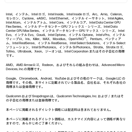
Intel、インテル、Intel ロゴ、Intel Inside、Intel Inside ロゴ、Arc、Arria、Celeron、
セレロン、Cyclone、eASIC、Intel Ethernet、インテル イーサネット、Intel Agilex、
Intel Atom、インテルアトム、Intel Core、インテルコア、Intel Data Center GPU
Flex Series、インテル データセンター GPU フレックス・シリーズ、Intel Data
Center GPU Max Series、インテル データセンター GPU マックス・シリーズ、Intel
Evo、インテル Evo、Gaudi、Intel Optane、インテル Optane、Intel vPro、インテル
TM
ヴィープロ、Iris、Killer、MAX、Movidius、OpenVINO
、 Pentium、ペンティア
ム、Intel RealSense、インテル RealSense、Intel Select Solutions、インテル Select
ソリューション、Intel Si Photonics、インテル Si Photonics、Stratix、Stratix ロゴ、
Tofino、Ultrabook、Xeon、ジーオンは、Intel Corporation またはその子会社の商標
です。
AMD、AMD Arrowロゴ、Radeon、およびそれらの組み合わせは、Advanced Micro
Devices, Inc.の商標です。
Google、Chromebook、Android、YouTube およびその他のマークは、Google LLC の
商標です。その他、本サイトに記載されている製品名、会社名は、それぞれ各社の
商標または登録商標です。
Qualcomm および Snapdragon は、Qualcomm Technologies, Inc. および／またはそ
の子会社の商標または登録商標です。
本ページに掲載されるダイレクト価格には配送料は含まれておりません。
本ページに掲載されるダイレクト価格は、カスタマイズ内容によって価格が異なり
ますので、あらかじめご了承ください。