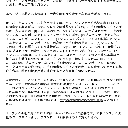
キャンペーンモデルはキャンペーン期間中であっても予告なく終了する場合がござ
います。予めご了承ください。
本ページに掲載される情報は、予告や周知なく変更となる場合があります。
オーバークロックツールを使用するには、ソフトウェア使用許諾契約書（EULA）
に同意する必要があります。クロック周波数ならびに電圧、その両者もしくはいず
れか一方の変更は、(1) システムの安定、ならびにシステムやプロセッサー、その他
システム・コンポーネントのライフサイクルの減少、(2) プロセッサーやその他シ
ステム・コンポーネントのエラー、(3) システムのパフォーマンスの低減、(4) シス
テムやシステム・コンポーネントの高温化やその他のダメージ、(5) システムデー
タの統一性に影響を与える可能性があります。HP、インテル、AMDは、仕様を超
えたプロセッサーの動作についてはテストをしておらず、保証をしません。HP、
インテル、AMDは、システムやシステム・コンポーネントについて業界基準の仕
様を超えた動作についてはテストをしておらず、保証をしません。HP、インテ
ル、AMDは、プロセッサーならびにその他のシステム・コンポーネントについ
て、クロック周波数と電圧、その両者もしくはいずれか一方を変更して使用した場
合を含み、特定の使用用途に適合するという責任を負いません。
Windowsのエディション、またはバージョンによっては、ご利用いただけない機能
もあります。 Windowsの機能を最大限に活用するには、ハードウェア、ドライバ
ー、およびソフトウェアのアップグレードや別途購入、またはBIOSのアップデー
トが必要となる場合があります。 Windows 10は自動的にアップデートされ、常に
有効化されます。 ISPの料金が適用され、今後アップデートの際に要件が追加され
る場合もあります。 詳細については、
http://www.microsoft.com/ja-jp/
をご覧くだ
さい。
PDFファイルをご覧いただくには、Adobe® Reader®が必要です。
アドビシステムズ
社のウェブサイト
より、ダウンロード（無料）の上ご覧ください。