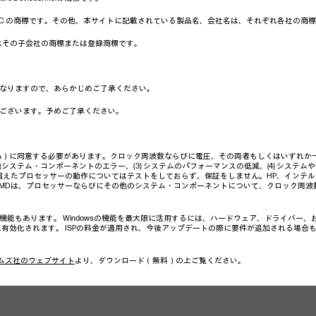
クは、Google LLC の商標です。その他、本サイトに記載されている製品名、会社名は、それぞれ各社
c. および／またはその子会社の商標または登録商標です。
なりますので、あらかじめご了承ください。
ございます。予めご了承ください。
A）に同意する必要があります。クロック周波数ならびに電圧、その両者もしくはいずれか一方
システム・コンポーネントのエラー、(3) システムのパフォーマンスの低減、(4) システム
超えたプロセッサーの動作についてはテストをしておらず、保証をしません。HP、インテ
AMDは、プロセッサーならびにその他のシステム・コンポーネントについて、クロック周
い機能もあります。 Windowsの機能を最大限に活用するには、ハードウェア、ドライバー
、常に有効化されます。 ISPの料金が適用され、今後アップデートの際に要件が追加される場合
ムズ社のウェブサイト
より、ダウンロード（無料）の上ご覧ください。