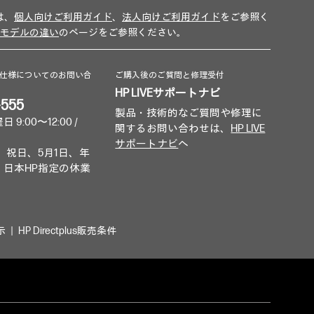
は、
個人向けご利用ガイド
、
法人向けご利用ガイド
をご参照く
モデルの違い
のページをご参照ください。
仕様についてのお問い合
ご購入後のご質問と修理受付
HP LIVEサポートナビ
-555
製品・技術的なご質問や修理に
9:00〜12:00 /
関するお問い合わせは、
HP LIVE
サポートナビ
へ
、祝日、5月1日、年
、日本HP指定の休業
示
HP Directplus販売条件