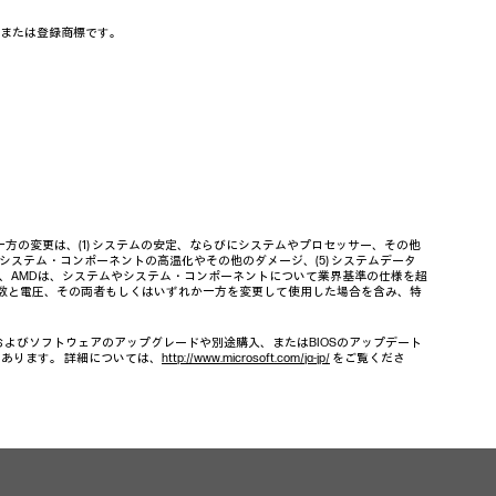
の商標または登録商標です。
の変更は、(1) システムの安定、ならびにシステムやプロセッサー、その他
やシステム・コンポーネントの高温化やその他のダメージ、(5) システムデータ
ル、AMDは、システムやシステム・コンポーネントについて業界基準の仕様を超
波数と電圧、その両者もしくはいずれか一方を変更して使用した場合を含み、特
、およびソフトウェアのアップグレードや別途購入、またはBIOSのアップデート
もあります。 詳細については、
http://www.microsoft.com/ja-jp/
をご覧くださ