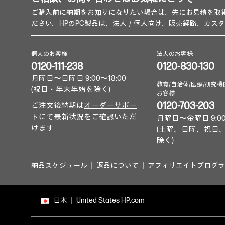
ご購入前に納期をお知りになりたい場合は、先にお見積を取
ださい。HPのPC製品は、法人／個人向け、販売経路、カス
個人のお客様
法人のお客様
0120-111-238
0120-830-130
月曜日〜日曜日 9:00〜18:00
教育/自治体/医療/研究機
(祝日・年末年始を除く)
お客様
0120-703-203
ご注文後納期は
オーダーサポー
ト
にて最新状況をご確認いただ
月曜日〜金曜日 9:00
けます
(土曜、日曜、祝日
除く)
納品スケジュール
返品について
アフィリエイトプログラ
日本
United States HP.com