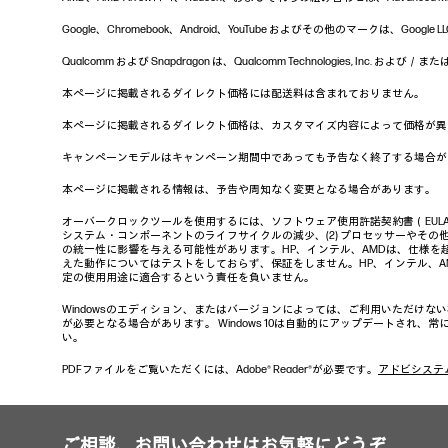
Google、Chromebook、Android、YouTube およびその他のマー
Qualcomm および Snapdragon は、Qualcomm Technologies, In
本ページに掲載されるダイレクト価格には配送料は含まれておりません。
本ページに掲載されるダイレクト価格は、カスタマイズ内容によって価格が異
キャンペーンモデルはキャンペーン期間中であっても予告なく終了する場合が
本ページに掲載される情報は、予告や周知なく変更となる場合があります。
オーバークロックツールを使用するには、ソフトウェア使用許諾契約書（EUL
システム・コンポーネントのライフサイクルの減少、(2) プロセッサーやその他
の統一性に影響を与える可能性があります。HP、インテル、AMDは、仕様を
えた動作についてはテストをしておらず、保証をしません。HP、インテル、
定の使用用途に適合するという責任を負いません。
Windowsのエディション、またはバージョンによっては、ご利用いただけな
が必要となる場合があります。 Windows 10は自動的にアップデートされ
い。
PDFファイルをご覧いただくには、Adobe® Reader®が必要です。
アドビシステ
ご相談、お問い合わせはお気軽にどうぞ