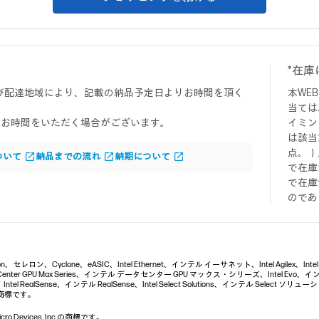
*在庫
び配達地域により、記載の納品予定日よりお時間を頂く
本WE
当ては
にお時間をいただく場合がございます。
イミン
は該当
点。）
ついて
納品までの流れ
納期について
で在庫
で在庫
のであ
Celeron、セレロン、Cyclone、eASIC、Intel Ethernet、インテル イーサネット、Intel Agilex、I
nter GPU Max Series、インテル データセンター GPU マックス・シリーズ、Intel Evo、インテル
l RealSense、インテル RealSense、Intel Select Solutions、インテル Select ソリューション、
社の商標です。
 Devices, Inc.の商標です。