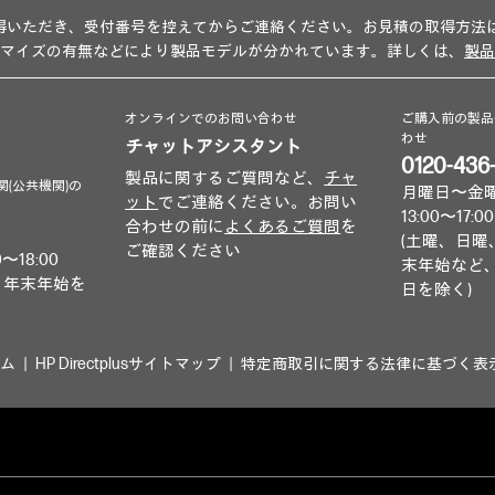
得いただき、受付番号を控えてからご連絡ください。お見積の取得方法
タマイズの有無などにより製品モデルが分かれています。詳しくは、
製品
オンラインでのお問い合わせ
ご購入前の製品
わせ
チャットアシスタント
0120-436
製品に関するご質問など、
チャ
関(公共機関)の
月曜日〜金曜日 
ット
でご連絡ください。お問い
13:00〜17:00
合わせの前に
よくあるご質問
を
(土曜、日曜
ご確認ください
〜18:00
末年始など
、年末年始を
日を除く)
ム
HP Directplusサイトマップ
特定商取引に関する法律に基づく表