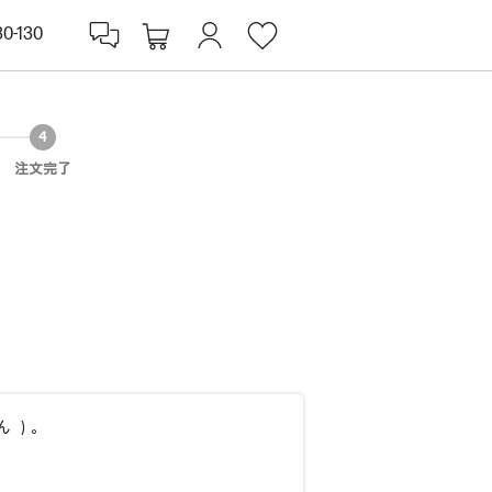
30-130
注文完了
ん ）。