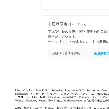
お届け予定日について
正式受注時の在庫状況*や変則納期等及
場合がございます。
セキュリティ上の理由でカードの承認
お届けに関する詳細
配送料に
Intel、インテル、Intel ロゴ、Intel Inside、Intel Inside ロゴ、Arc、Arria、
Flex Series、インテル データセンター GPU フレックス・シリーズ、Intel Data Ce
TM
ープロ、Iris、Killer、MAX、Movidius、OpenVINO
、 Pentium、ペンティアム、Inte
Tofino、Ultrabook、Xeon、ジーオンは、Intel Corporation またはその子会
AMD、AMD Arrowロゴ、Radeon、およびそれらの組み合わせは、Advanced Micro