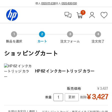
個人
0120-111-238
法人
0120-830-130
1
製品を選択
カート
注文フォーム
注文完了
ショッピングカート
HP 62 インクカートリッジ カラー
販売価格
¥ 3,427
¥ 3,427
数量
削除
お届け予定日（最短）