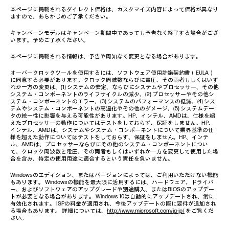
本ページに掲載されるダイレクト価格は、カスタマイズ内容によって価格が異なり
ますので、あらかじめご了承ください。
キャンペーンモデルはキャンペーン期間中であっても予告なく終了する場合がござ
います。予めご了承ください。
本ページに掲載される情報は、予告や周知なく変更となる場合があります。
オーバークロックツールを使用するには、ソフトウェア使用許諾契約書（EULA）
に同意する必要があります。クロック周波数ならびに電圧、その両者もしくはいず
れか一方の変更は、(1) システムの安定、ならびにシステムやプロセッサー、その他
システム・コンポーネントのライフサイクルの減少、(2) プロセッサーやその他シ
ステム・コンポーネントのエラー、(3) システムのパフォーマンスの低減、(4) シス
テムやシステム・コンポーネントの高温化やその他のダメージ、(5) システムデー
タの統一性に影響を与える可能性があります。HP、インテル、AMDは、仕様を超
えたプロセッサーの動作についてはテストをしておらず、保証をしません。HP、
インテル、AMDは、システムやシステム・コンポーネントについて業界基準の仕
様を超えた動作についてはテストをしておらず、保証をしません。HP、インテ
ル、AMDは、プロセッサーならびにその他のシステム・コンポーネントについ
て、クロック周波数と電圧、その両者もしくはいずれか一方を変更して使用した場
合を含み、特定の使用用途に適合するという責任を負いません。
Windowsのエディション、またはバージョンによっては、ご利用いただけない機能
もあります。 Windowsの機能を最大限に活用するには、ハードウェア、ドライバ
ー、およびソフトウェアのアップグレードや別途購入、またはBIOSのアップデー
トが必要となる場合があります。 Windows 10は自動的にアップデートされ、常に
有効化されます。 ISPの料金が適用され、今後アップデートの際に要件が追加され
る場合もあります。 詳細については、
http://www.microsoft.com/ja-jp/
をご覧くだ
さい。