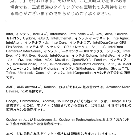
点。）」で行われます。そのため、ご注文時点で在庫がある
場合でも、正式受注のタイミングで在庫切れで入荷待ちとな
る場合がございますのであらかじめご了承ください。
Intel、インテル、Intel ロゴ、Intel Inside、Intel Inside ロゴ、Arc、Arria、Celeron、
セレロン、Cyclone、eASIC、Intel Ethernet、インテル イーサネット、Intel Agilex、
Intel Atom、インテルアトム、Intel Core、インテルコア、Intel Data Center GPU
Flex Series、インテル データセンター GPU フレックス・シリーズ、Intel Data
Center GPU Max Series、インテル データセンター GPU マックス・シリーズ、Intel
Evo、インテル Evo、Gaudi、Intel Optane、インテル Optane、Intel vPro、インテル
TM
ヴィープロ、Iris、Killer、MAX、Movidius、OpenVINO
、 Pentium、ペンティア
ム、Intel RealSense、インテル RealSense、Intel Select Solutions、インテル Select
ソリューション、Intel Si Photonics、インテル Si Photonics、Stratix、Stratix ロゴ、
Tofino、Ultrabook、Xeon、ジーオンは、Intel Corporation またはその子会社の商標
です。
AMD、AMD Arrowロゴ、Radeon、およびそれらの組み合わせは、Advanced Micro
Devices, Inc.の商標です。
Google、Chromebook、Android、YouTube およびその他のマークは、Google LLC の
商標です。その他、本サイトに記載されている製品名、会社名は、それぞれ各社の
商標または登録商標です。
Qualcomm および Snapdragon は、Qualcomm Technologies, Inc. および／またはそ
の子会社の商標または登録商標です。
本ページに掲載されるダイレクト価格には配送料は含まれておりません。