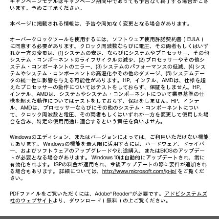
キャンペーンモデルはキャンペーン期間中であっても予告なく終了する場合がござ
います。予めご了承ください。
本ページに掲載される情報は、予告や周知なく変更となる場合があります。
オーバークロックツールを使用するには、ソフトウェア使用許諾契約書（EULA）
に同意する必要があります。クロック周波数ならびに電圧、その両者もしくはいず
れか一方の変更は、(1) システムの安定、ならびにシステムやプロセッサー、その他
システム・コンポーネントのライフサイクルの減少、(2) プロセッサーやその他シ
ステム・コンポーネントのエラー、(3) システムのパフォーマンスの低減、(4) シス
テムやシステム・コンポーネントの高温化やその他のダメージ、(5) システムデー
タの統一性に影響を与える可能性があります。HP、インテル、AMDは、仕様を超
えたプロセッサーの動作についてはテストをしておらず、保証をしません。HP、
インテル、AMDは、システムやシステム・コンポーネントについて業界基準の仕
様を超えた動作についてはテストをしておらず、保証をしません。HP、インテ
ル、AMDは、プロセッサーならびにその他のシステム・コンポーネントについ
て、クロック周波数と電圧、その両者もしくはいずれか一方を変更して使用した場
合を含み、特定の使用用途に適合するという責任を負いません。
Windowsのエディション、またはバージョンによっては、ご利用いただけない機能
もあります。 Windowsの機能を最大限に活用するには、ハードウェア、ドライバ
ー、およびソフトウェアのアップグレードや別途購入、またはBIOSのアップデー
トが必要となる場合があります。 Windows 10は自動的にアップデートされ、常に
有効化されます。 ISPの料金が適用され、今後アップデートの際に要件が追加され
る場合もあります。 詳細については、
http://www.microsoft.com/ja-jp/
をご覧くだ
さい。
PDFファイルをご覧いただくには、Adobe® Reader®が必要です。
アドビシステムズ
社のウェブサイト
より、ダウンロード（無料）の上ご覧ください。