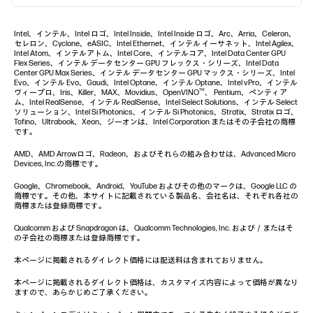
Intel、インテル、Intel ロゴ、Intel Inside、Intel Inside ロゴ、Arc、Arria、Celeron、
セレロン、Cyclone、eASIC、Intel Ethernet、インテル イーサネット、Intel Agilex、
Intel Atom、インテルアトム、Intel Core、インテルコア、Intel Data Center GPU
Flex Series、インテル データセンター GPU フレックス・シリーズ、Intel Data
Center GPU Max Series、インテル データセンター GPU マックス・シリーズ、Intel
Evo、インテル Evo、Gaudi、Intel Optane、インテル Optane、Intel vPro、インテル
TM
ヴィープロ、Iris、Killer、MAX、Movidius、OpenVINO
、 Pentium、ペンティア
ム、Intel RealSense、インテル RealSense、Intel Select Solutions、インテル Select
ソリューション、Intel Si Photonics、インテル Si Photonics、Stratix、Stratix ロゴ、
Tofino、Ultrabook、Xeon、ジーオンは、Intel Corporation またはその子会社の商標
です。
AMD、AMD Arrowロゴ、Radeon、およびそれらの組み合わせは、Advanced Micro
Devices, Inc.の商標です。
Google、Chromebook、Android、YouTube およびその他のマークは、Google LLC の
商標です。その他、本サイトに記載されている製品名、会社名は、それぞれ各社の
商標または登録商標です。
Qualcomm および Snapdragon は、Qualcomm Technologies, Inc. および／またはそ
の子会社の商標または登録商標です。
本ページに掲載されるダイレクト価格には配送料は含まれておりません。
本ページに掲載されるダイレクト価格は、カスタマイズ内容によって価格が異なり
ますので、あらかじめご了承ください。