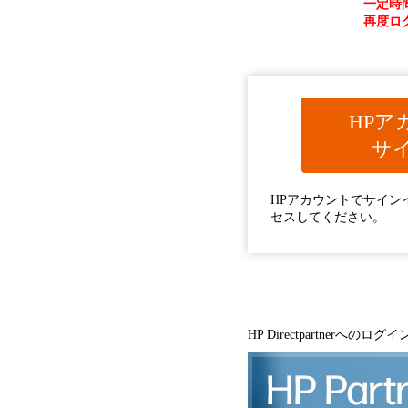
一定時
再度ロ
HPア
サ
HPアカウントでサインインし、
セスしてください。
HP Directpartner